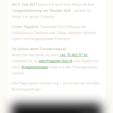
bis 8. Juli 2027
haben wir noch freie Plätze für Ihre
Gruppenführung am Margler-Hof
– perfekt für
kleine wie grosse Gruppen.
Unser Angebot:
Spannende Hof-Führung mit
Einblicken in Tradition und Alltag, inklusive kleinem
Apéro mit hausgemachten Plättchen.
Sie haben einen Terminwunsch?
Rufen Sie uns direkt an unter
+41 76 462 07 61,
schreiben Sie an
info@margler-hof.ch
oder nutzen Sie
unser
Kontaktformular
damit wir Ihre Führung planen
können.
Die Plätze gehen schnell weg – wir freuen uns auf Ihre
Buchungsanfrage!