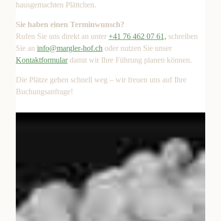
hausgemachten Plättchen.
Sie haben einen Terminwunsch?
Rufen Sie uns direkt an unter
+41 76 462 07 61,
schreiben
Sie an
info@margler-hof.ch
oder nutzen Sie unser
Kontaktformular
damit wir Ihre Führung planen können.
Die Plätze gehen schnell weg – wir freuen uns auf Ihre
Buchungsanfrage!