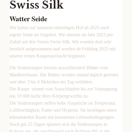
Swiss Silk
Watter Seide
Wir haben auf unserem vielseitigen Hof ab 2025 auch
eigene Seide im Angebot. Wir stiessen im Jahr 2023 per
Zufall auf den Verein Swiss Silk. Wir wurden dort sehr
herzlich aufgenommen und werden ab Frühling 2025 mit
unserer ersten Raupenaufzucht beginnen.
Die Seidenraupen fressen ausschliesslich Blätter vom
Maulbeerbaum. Die Blätter werden einmal täglich geerntet
und über 3 bis 4 Malzeiten am Tag verfüttert.
Die Raupe nimmt vom Ausschlüpfen bis zur Verpuppung
das 10 000 fache ihres Körpergewichts zu.
Die Seidenraupen stellen hohe Ansprüche an Temperatur,
Luftfeuchtigkeit, Futter und Hygiene. Sie benötigen einen
klimatisierten Raum mit konstanten Lebensbedingungen.
Nach gut 25 Tagen spinnen sich die Seidenraupen in
Kokons ein, die anschliesend nach Bolligen BE in die