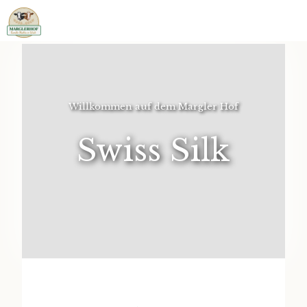
Willkommen auf dem Margler Hof
Swiss Silk